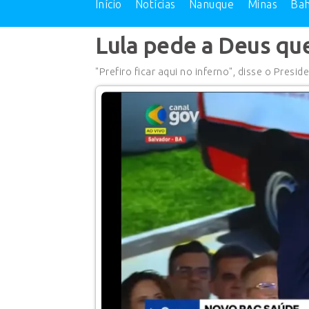
Início
Notícias
Nanuque
Minas
Bah
Lula pede a Deus que
"Prefiro ficar aqui no inferno", disse o Presid