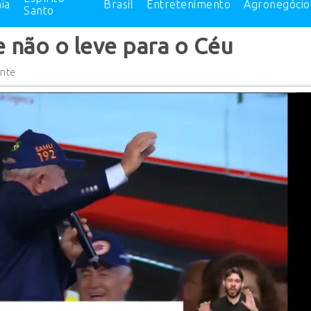
ia
Brasil
Entretenimento
Agronegócio
Santo
 não o leve para o Céu
ente