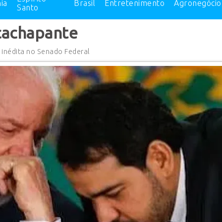
ia
Brasil
Entretenimento
Agronegócio
Santo
acachapante
 inédita no Senado Federal