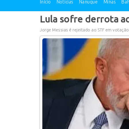
Início
Notícias
Nanuque
Minas
Bah
Lula sofre derrota 
Jorge Messias é rejeitado ao STF em votação