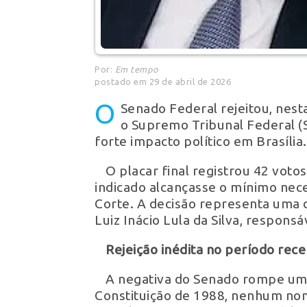
Por:
Em tempo
postado em 29 de abril de 2026
O
Senado Federal rejeitou, nesta
o Supremo Tribunal Federal (
forte impacto político em Brasília.
O placar final registrou 42 voto
indicado alcançasse o mínimo nec
Corte. A decisão representa uma d
Luiz Inácio Lula da Silva, responsá
Rejeição inédita no período rec
A negativa do Senado rompe uma
Constituição de 1988, nenhum nome