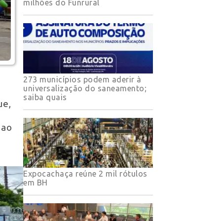
milhões do Funrural
273 municípios podem aderir à
universalização do saneamento;
saiba quais
ue,
 ao
Expocachaça reúne 2 mil rótulos
em BH