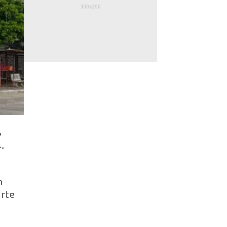
o
.
m
arte