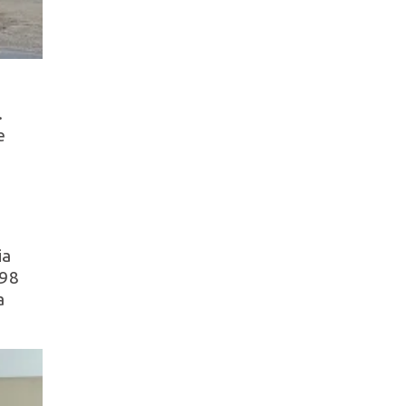
.
e
ia
998
a