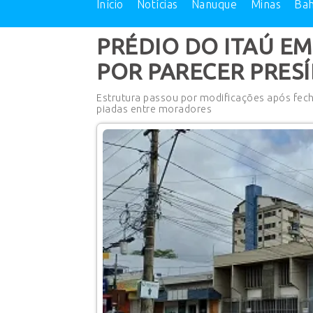
Início
Notícias
Nanuque
Minas
Bah
PRÉDIO DO ITAÚ 
POR PARECER PRES
Estrutura passou por modificações após fech
piadas entre moradores