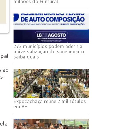
milhões do Funrural
273 municípios podem aderir à
universalização do saneamento;
ipal
saiba quais
s ao
is
Expocachaça reúne 2 mil rótulos
em BH
ela