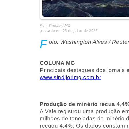
Por:
Sindijori MG
postado em 23 de julho de 2025
F
oto: Washington Alves / Reute
COLUNA MG
Principais destaques dos jornais e
www.sindijorimg.com.br
Produção de minério recua 4,4
A Vale registrou uma produção em
milhões de toneladas de minério d
recuou 4,4%. Os dados constam no 