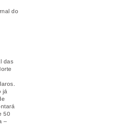
rnal do
l das
Norte
laros.
 já
de
ontará
e 50
a –