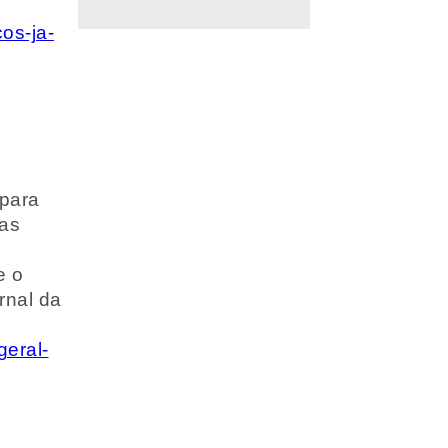
os-ja-
 para
mas
e o
rnal da
geral-