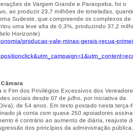
perações de Vargem Grande e Paraopeba, foi o
vo, ao produzir 23,7 milhões de toneladas, quant
istema Sudeste, que compreende os complexos de I
ntou uma leve alta de 0,3%, produzindo 37,2 mil
Belo Horizonte)
economia/producao-vale-minas-gerais-recua-primei
ositionclick&utm_campaign=1&utm_content=ec
a Câmara
ja o Fim dos Privilégios Excessivos dos Vereador
es sociais desde 07 de julho, por iniciativa da
Diva), de 54 anos. Em texto postado nesta terça-f
ssinado já conta com quase 250 apoiadores assina
ento é contrário ao aumento de diária, reajuste 
nsgressão dos princípios da administração pública,