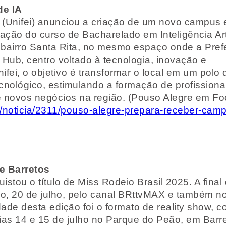
de IA
á (Unifei) anunciou a criação de um novo campus
ação do curso de Bacharelado em Inteligência Artif
bairro Santa Rita, no mesmo espaço onde a Prefe
Hub, centro voltado à tecnologia, inovação e
ei, o objetivo é transformar o local em um polo 
cnológico, estimulando a formação de profission
o de novos negócios na região. (Pouso Alegre em Fo
/noticia/2311/pouso-alegre-prepara-receber-cam
e Barretos
istou o título de Miss Rodeio Brasil 2025. A final
go, 20 de julho, pelo canal BRttvMAX e também n
dade desta edição foi o formato de reality show, 
ias 14 e 15 de julho no Parque do Peão, em Barr