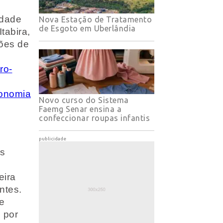
idade
Nova Estação de Tratamento
de Esgoto em Uberlândia
tabira,
hões de
ro-
onomia
Novo curso do Sistema
Faemg Senar ensina a
confeccionar roupas infantis
publicidade
es
eira
ntes.
de
 por