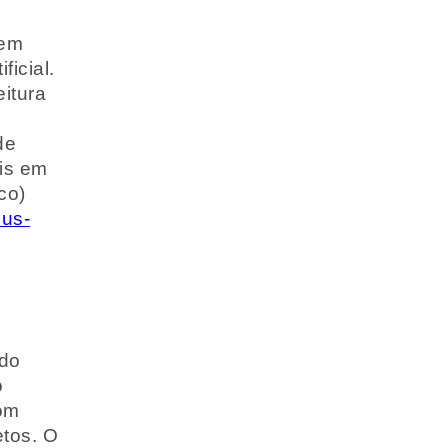
 em
icial.
itura
de
ais em
co)
pus-
 do
o
com
etos. O