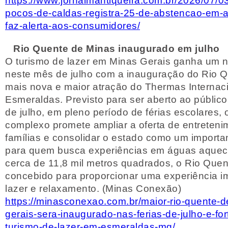
https://www.jornalmantiqueira.com.br/2026/07/0
pocos-de-caldas-registra-25-de-abstencao-em-a
faz-alerta-aos-consumidores/
Rio Quente de Minas inaugurado em julho
O turismo de lazer em Minas Gerais ganha um 
neste mês de julho com a inauguração do Rio Q
mais nova e maior atração do Thermas Internac
Esmeraldas. Previsto para ser aberto ao público
de julho, em pleno período de férias escolares,
complexo promete ampliar a oferta de entreteni
famílias e consolidar o estado como um importa
para quem busca experiências em águas aquec
cerca de 11,8 mil metros quadrados, o Rio Quent
concebido para proporcionar uma experiência i
lazer e relaxamento. (Minas Conexão)
https://minasconexao.com.br/maior-rio-quente-d
gerais-sera-inaugurado-nas-ferias-de-julho-e-for
turismo-de-lazer-em-esmeraldas-mg/