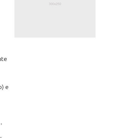
nte
) e
a
.
,