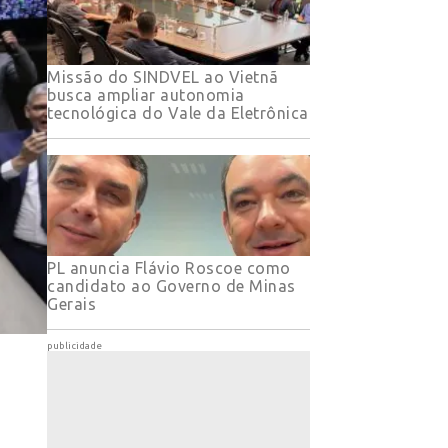
Missão do SINDVEL ao Vietnã
busca ampliar autonomia
tecnológica do Vale da Eletrônica
PL anuncia Flávio Roscoe como
candidato ao Governo de Minas
Gerais
publicidade