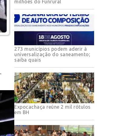
milhões do Funrural
273 municípios podem aderir à
universalização do saneamento;
saiba quais
-
Expocachaça reúne 2 mil rótulos
em BH