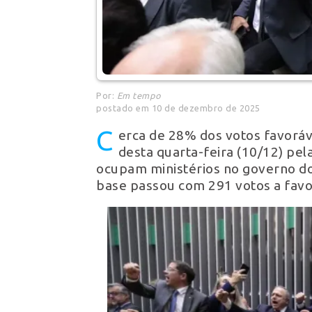
Por:
Em tempo
postado em 10 de dezembro de 2025
C
erca de 28% dos votos favorá
desta quarta-feira (10/12) pe
ocupam ministérios no governo do p
base passou com 291 votos a favo