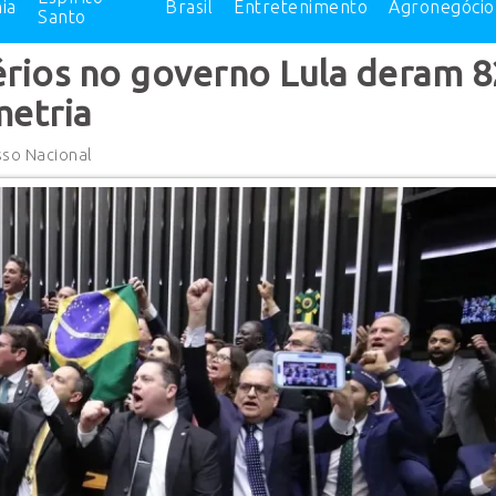
ia
Brasil
Entretenimento
Agronegócio
Santo
érios no governo Lula deram 8
metria
sso Nacional