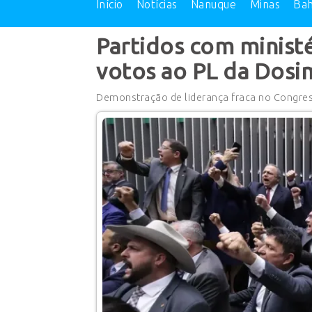
Início
Notícias
Nanuque
Minas
Bah
Partidos com minist
votos ao PL da Dosi
Demonstração de liderança fraca no Congre