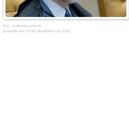
Por:
cnnbraisl.com.br
postado em 13 de dezembro de 2025