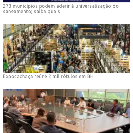
273 municípios podem aderir à universalização do
saneamento; saiba quais
Expocachaça reúne 2 mil rótulos em BH